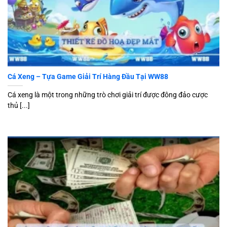
Cá Xeng – Tựa Game Giải Trí Hàng Đầu Tại WW88
Cá xeng là một trong những trò chơi giải trí được đông đảo cược
thủ [...]