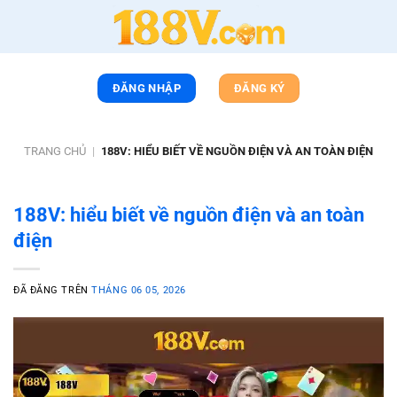
Chuyển
đến
nội
dung
ĐĂNG NHẬP
ĐĂNG KÝ
TRANG CHỦ
|
188V: HIỂU BIẾT VỀ NGUỒN ĐIỆN VÀ AN TOÀN ĐIỆN
188V: hiểu biết về nguồn điện và an toàn
điện
ĐÃ ĐĂNG TRÊN
THÁNG 06 05, 2026