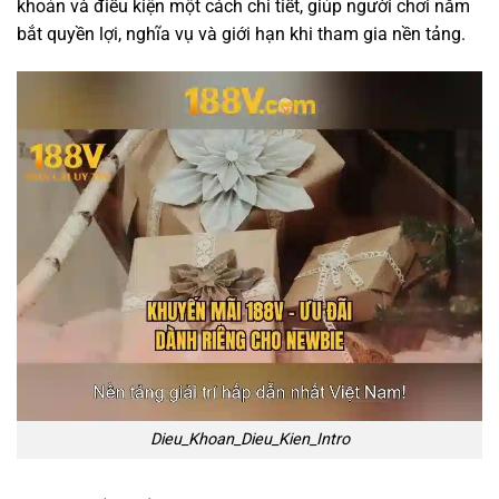
khoản và điều kiện một cách chi tiết, giúp người chơi nắm
bắt quyền lợi, nghĩa vụ và giới hạn khi tham gia nền tảng.
Dieu_Khoan_Dieu_Kien_Intro