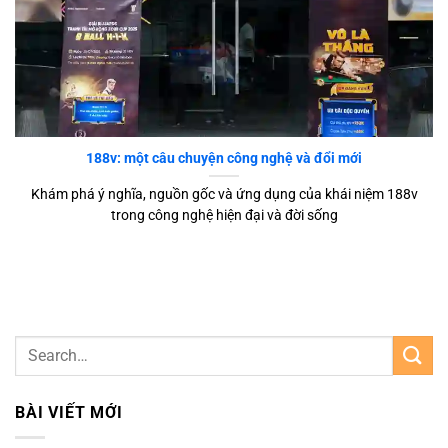
188v: một câu chuyện công nghệ và đổi mới
Khám phá ý nghĩa, nguồn gốc và ứng dụng của khái niệm 188v
trong công nghệ hiện đại và đời sống
BÀI VIẾT MỚI