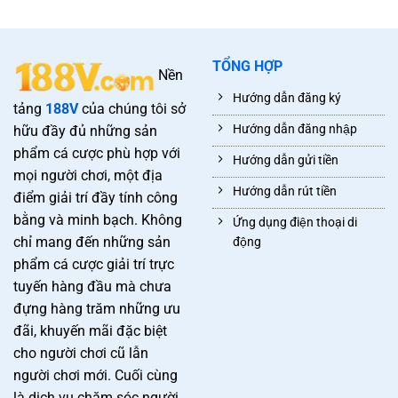
TỔNG HỢP
Nền
Hướng dẫn đăng ký
tảng
188V
của chúng tôi sở
Hướng dẫn đăng nhập
hữu đầy đủ những sản
phẩm cá cược phù hợp với
Hướng dẫn gửi tiền
mọi người chơi, một địa
Hướng dẫn rút tiền
điểm giải trí đầy tính công
bằng và minh bạch. Không
Ứng dụng điện thoại di
chỉ mang đến những sản
động
phẩm cá cược giải trí trực
tuyến hàng đầu mà chưa
đựng hàng trăm những ưu
đãi, khuyến mãi đặc biệt
cho người chơi cũ lẫn
người chơi mới. Cuối cùng
là dịch vụ chăm sóc người