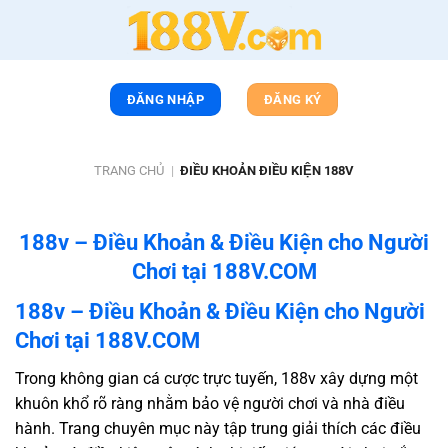
Chuyển
đến
nội
dung
ĐĂNG NHẬP
ĐĂNG KÝ
TRANG CHỦ
|
ĐIỀU KHOẢN ĐIỀU KIỆN 188V
188v – Điều Khoản & Điều Kiện cho Người
Chơi tại 188V.COM
188v – Điều Khoản & Điều Kiện cho Người
Chơi tại 188V.COM
Trong không gian cá cược trực tuyến, 188v xây dựng một
khuôn khổ rõ ràng nhằm bảo vệ người chơi và nhà điều
hành. Trang chuyên mục này tập trung giải thích các điều