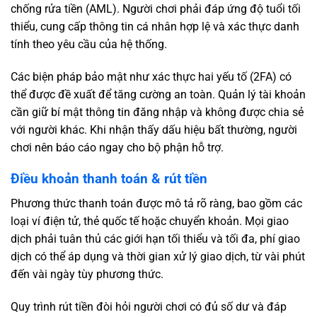
chống rửa tiền (AML). Người chơi phải đáp ứng độ tuổi tối
thiểu, cung cấp thông tin cá nhân hợp lệ và xác thực danh
tính theo yêu cầu của hệ thống.
Các biện pháp bảo mật như xác thực hai yếu tố (2FA) có
thể được đề xuất để tăng cường an toàn. Quản lý tài khoản
cần giữ bí mật thông tin đăng nhập và không được chia sẻ
với người khác. Khi nhận thấy dấu hiệu bất thường, người
chơi nên báo cáo ngay cho bộ phận hỗ trợ.
Điều khoản thanh toán & rút tiền
Phương thức thanh toán được mô tả rõ ràng, bao gồm các
loại ví điện tử, thẻ quốc tế hoặc chuyển khoản. Mọi giao
dịch phải tuân thủ các giới hạn tối thiểu và tối đa, phí giao
dịch có thể áp dụng và thời gian xử lý giao dịch, từ vài phút
đến vài ngày tùy phương thức.
Quy trình rút tiền đòi hỏi người chơi có đủ số dư và đáp