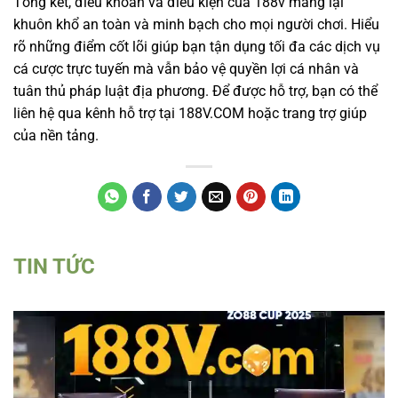
Tổng kết, điều khoản và điều kiện của 188v mang lại
khuôn khổ an toàn và minh bạch cho mọi người chơi. Hiểu
rõ những điểm cốt lõi giúp bạn tận dụng tối đa các dịch vụ
cá cược trực tuyến mà vẫn bảo vệ quyền lợi cá nhân và
tuân thủ pháp luật địa phương. Để được hỗ trợ, bạn có thể
liên hệ qua kênh hỗ trợ tại 188V.COM hoặc trang trợ giúp
của nền tảng.
TIN TỨC