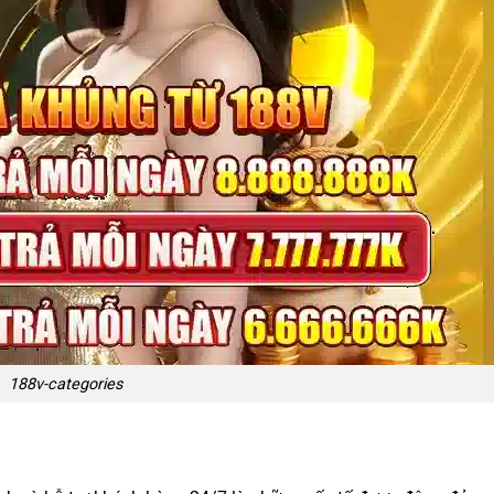
188v-categories