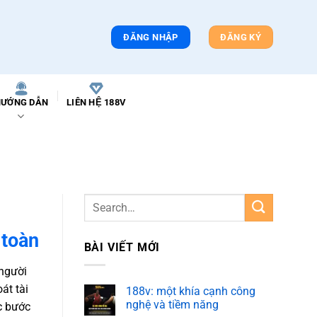
ĐĂNG NHẬP
ĐĂNG KÝ
ƯỚNG DẪN
LIÊN HỆ 188V
 toàn
BÀI VIẾT MỚI
 người
át tài
188v: một khía cạnh công
nghệ và tiềm năng
c bước