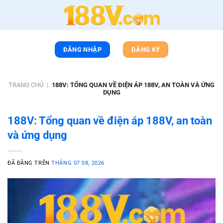
Chuyển
đến
nội
dung
ĐĂNG NHẬP
ĐĂNG KÝ
TRANG CHỦ
|
188V: TỔNG QUAN VỀ ĐIỆN ÁP 188V, AN TOÀN VÀ ỨNG
DỤNG
188V: Tổng quan về điện áp 188V, an toàn
và ứng dụng
ĐÃ ĐĂNG TRÊN
THÁNG 07 08, 2026