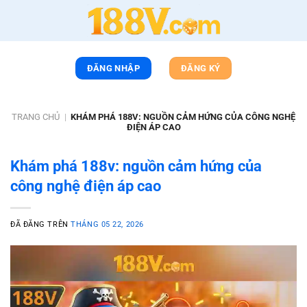
Chuyển
đến
nội
dung
ĐĂNG NHẬP
ĐĂNG KÝ
TRANG CHỦ
|
KHÁM PHÁ 188V: NGUỒN CẢM HỨNG CỦA CÔNG NGHỆ
ĐIỆN ÁP CAO
Khám phá 188v: nguồn cảm hứng của
công nghệ điện áp cao
ĐÃ ĐĂNG TRÊN
THÁNG 05 22, 2026